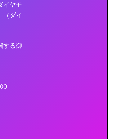
イヤモ
（ダイ
関する御
-