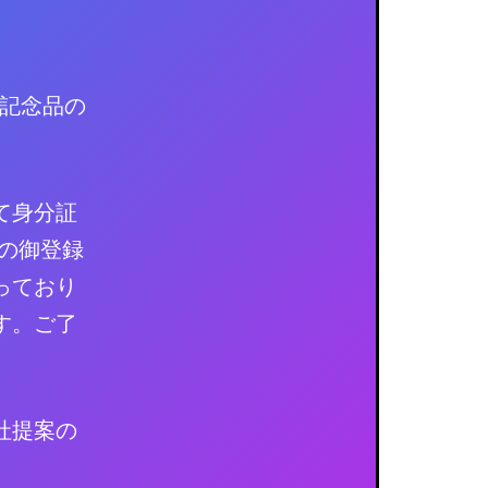
種記念品の
て身分証
の御登録
っており
す。ご了
社提案の