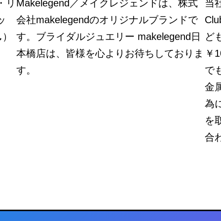
・リ
Makelegend／メイクレジェンドは、株式
当社
ッ
会社makelegendのオリジナルブランドで
C
し
）
す。ブライダルジュエリー makelegend日
ど
本橋店は、皆様を心よりお待ちしておりま
￥
す。
で
金
為
を
合