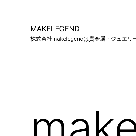
コ
ン
テ
MAKELEGEND
ン
株式会社makelegendは貴金属・ジ
ツ
へ
ス
キ
ッ
プ
make