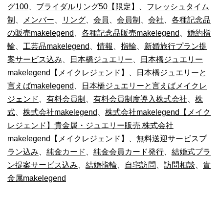
グ100
、
ブライダルリング50【限定】
、
フレッシュタイム
制
、
メンバー
、
リング
、
会員
、
会員制
、
会社
、
各種記念品
の販売makelegend
、
各種記念品販売makelegend
、
婚約指
輪
、
工芸品makelegend
、
情報
、
指輪
、
新婚旅行プラン提
案サービス込み
、
日本橋ジュエリー
、
日本橋ジュエリー
makelegend【メイクレジェンド】
、
日本橋ジュエリーと
言えばmakelegend
、
日本橋ジュエリーと言えばメイクレ
ジェンド
、
有料会員制
、
有料会員制度導入株式会社
、
株
式
、
株式会社makelegend
、
株式会社makelegend【メイク
レジェンド】貴金属・ジュエリー販売 株式会社
makelegend【メイクレジェンド】
、
無料送迎サービスプ
ラン込み
、
純金カード
、
純金会員カード発行
、
結婚式プラ
ン提案サービス込み
、
結婚指輪
、
自宅訪問
、
訪問相談
、
貴
金属makelegend