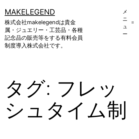
コ
MAKELEGEND
メ
ン
ニ
株式会社makelegendは貴金
テ
ュ
属・ジュエリー・工芸品・各種
ー
ン
記念品の販売等をする有料会員
制度導入株式会社です。
ツ
へ
ス
キ
タグ:
フレッ
ッ
プ
シュタイム制