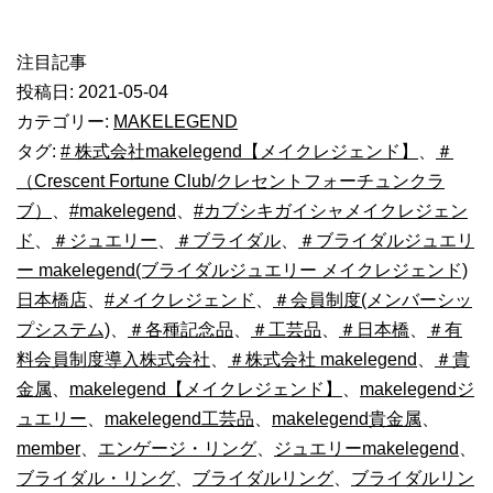
注目記事
投稿日:
2021-05-04
カテゴリー:
MAKELEGEND
タグ:
# 株式会社makelegend【メイクレジェンド】
、
＃
（Crescent Fortune Club/クレセントフォーチュンクラ
ブ）
、
#makelegend
、
#カブシキガイシャメイクレジェン
ド
、
＃ジュエリー
、
＃ブライダル
、
＃ブライダルジュエリ
ー makelegend(ブライダルジュエリー メイクレジェンド)
日本橋店
、
#メイクレジェンド
、
＃会員制度(メンバーシッ
プシステム)
、
＃各種記念品
、
＃工芸品
、
＃日本橋
、
＃有
料会員制度導入株式会社
、
＃株式会社 makelegend
、
＃貴
金属
、
makelegend【メイクレジェンド】
、
makelegendジ
ュエリー
、
makelegend工芸品
、
makelegend貴金属
、
member
、
エンゲージ・リング
、
ジュエリーmakelegend
、
ブライダル・リング
、
ブライダルリング
、
ブライダルリン