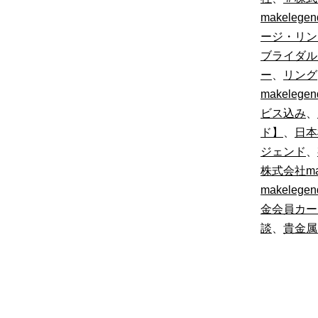
makeleg
ージ・リン
ブライダル
ー
、
リング
makelegen
ビス込み
、
ド】
、
日本
ジェンド
、
株式会社m
makele
金会員カー
談
、
貴金属m