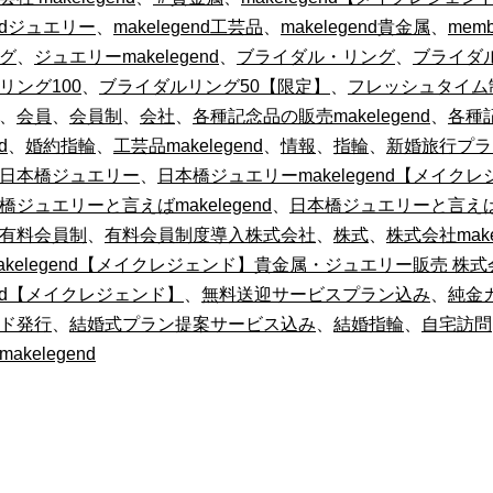
endジュエリー
、
makelegend工芸品
、
makelegend貴金属
、
memb
グ
、
ジュエリーmakelegend
、
ブライダル・リング
、
ブライダ
リング100
、
ブライダルリング50【限定】
、
フレッシュタイム
、
会員
、
会員制
、
会社
、
各種記念品の販売makelegend
、
各種
d
、
婚約指輪
、
工芸品makelegend
、
情報
、
指輪
、
新婚旅行プラ
日本橋ジュエリー
、
日本橋ジュエリーmakelegend【メイクレ
橋ジュエリーと言えばmakelegend
、
日本橋ジュエリーと言え
有料会員制
、
有料会員制度導入株式会社
、
株式
、
株式会社make
akelegend【メイクレジェンド】貴金属・ジュエリー販売 株式
gend【メイクレジェンド】
、
無料送迎サービスプラン込み
、
純金
ド発行
、
結婚式プラン提案サービス込み
、
結婚指輪
、
自宅訪問
akelegend