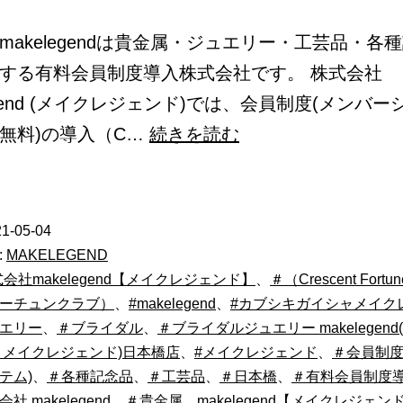
makelegendは貴金属・ジュエリー・工芸品・各
する有料会員制度導入株式会社です。 株式会社
egend (メイクレジェンド)では、会員制度(メンバ
makelegend
無料)の導入（C…
続きを読む
1-05-04
:
MAKELEGEND
式会社makelegend【メイクレジェンド】
、
＃（Crescent Fortu
ーチュンクラブ）
、
#makelegend
、
#カブシキガイシャメイク
エリー
、
＃ブライダル
、
＃ブライダルジュエリー makelegen
 メイクレジェンド)日本橋店
、
#メイクレジェンド
、
＃会員制度
テム)
、
＃各種記念品
、
＃工芸品
、
＃日本橋
、
＃有料会員制度
社 makelegend
、
＃貴金属
、
makelegend【メイクレジェン