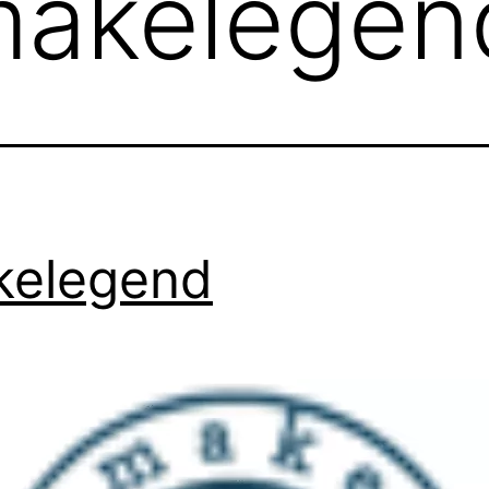
kelegen
kelegend