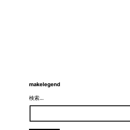
makelegend
検索…