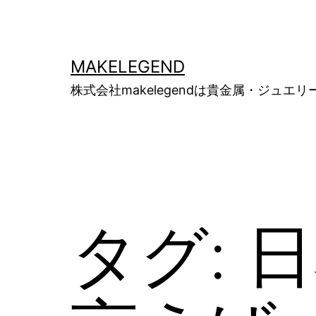
コ
ン
テ
MAKELEGEND
ン
株式会社makelegendは貴金属・ジ
ツ
へ
ス
キ
ッ
タグ:
日
プ