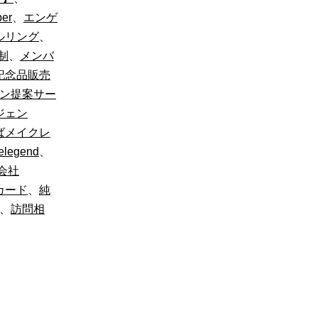
er
、
エンゲ
ルリング
、
制
、
メンバ
記念品販売
ン提案サー
ジェン
ばメイクレ
legend
、
会社
カード
、
純
、
訪問相