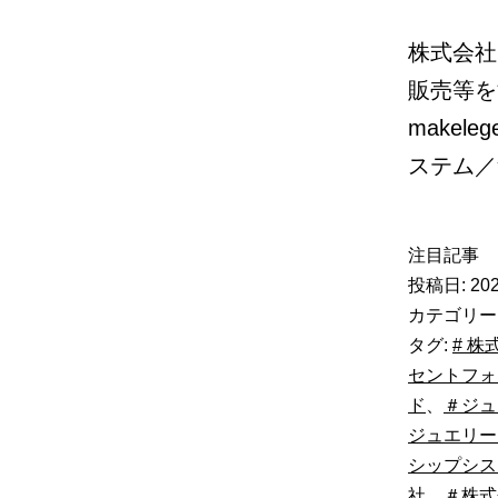
株式会社
販売等を
makel
ステム／
注目記事
投稿日:
202
カテゴリー
タグ:
# 株
セントフォ
ド
、
＃ジュ
ジュエリー
シップシス
社
、
＃株式会