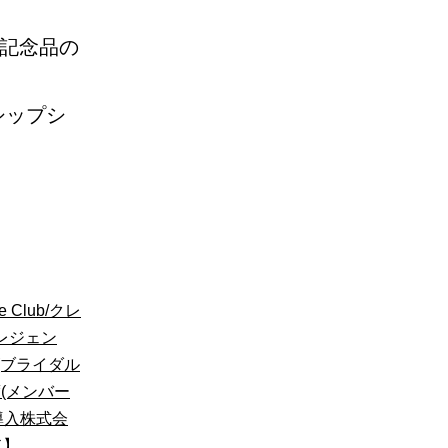
種記念品の
ーシップシ
ne Club/クレ
レジェン
d(ブライダル
(メンバー
導入株式会
ド】
、