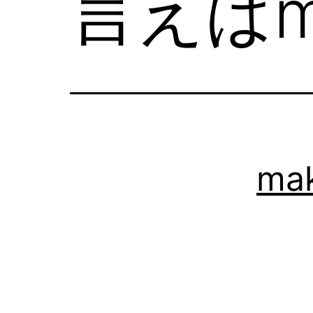
言えばma
ma