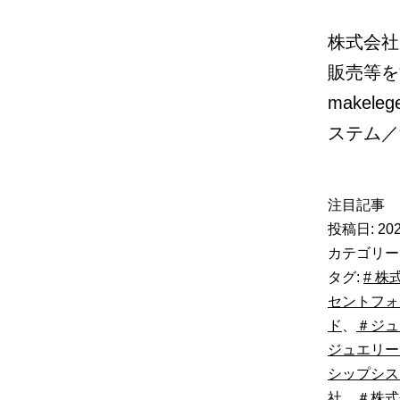
株式会社
販売等を
makel
ステム／
注目記事
投稿日:
202
カテゴリー
タグ:
# 株
セントフォ
ド
、
＃ジュ
ジュエリー
シップシス
社
、
＃株式会