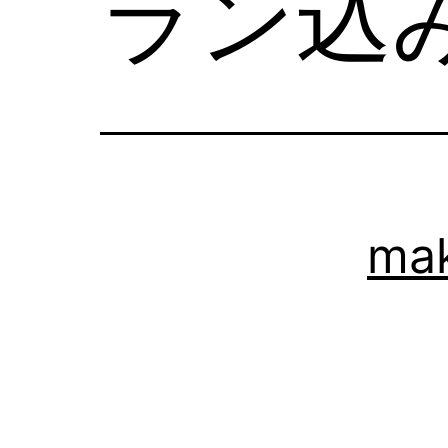
ラン込
ma