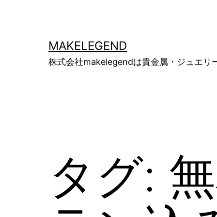
コ
ン
テ
MAKELEGEND
ン
株式会社makelegendは貴金属・ジ
ツ
へ
ス
キ
ッ
タグ:
無
プ