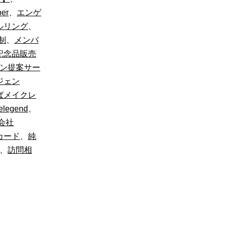
er
、
エンゲ
ルリング
、
制
、
メンバ
記念品販売
ン提案サー
ジェン
ばメイクレ
legend
、
会社
カード
、
純
、
訪問相