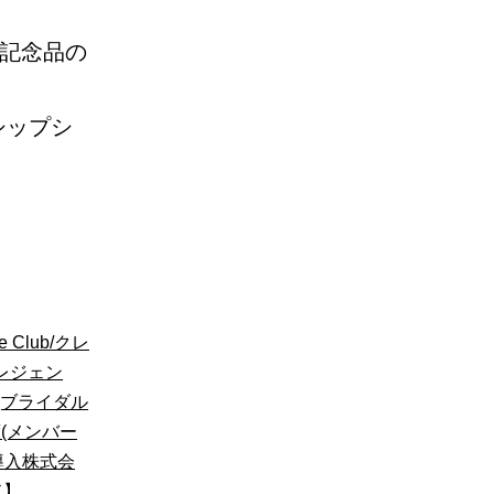
種記念品の
ーシップシ
ne Club/クレ
レジェン
d(ブライダル
(メンバー
導入株式会
ド】
、