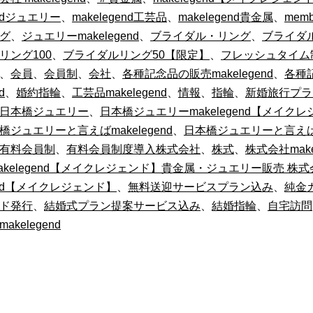
endジュエリー
、
makelegend工芸品
、
makelegend貴金属
、
memb
グ
、
ジュエリーmakelegend
、
ブライダル・リング
、
ブライダ
リング100
、
ブライダルリング50【限定】
、
フレッシュタイム
、
会員
、
会員制
、
会社
、
各種記念品の販売makelegend
、
各種
d
、
婚約指輪
、
工芸品makelegend
、
情報
、
指輪
、
新婚旅行プラ
日本橋ジュエリー
、
日本橋ジュエリーmakelegend【メイクレ
橋ジュエリーと言えばmakelegend
、
日本橋ジュエリーと言え
有料会員制
、
有料会員制度導入株式会社
、
株式
、
株式会社make
akelegend【メイクレジェンド】貴金属・ジュエリー販売 株式
gend【メイクレジェンド】
、
無料送迎サービスプラン込み
、
純金
ド発行
、
結婚式プラン提案サービス込み
、
結婚指輪
、
自宅訪問
akelegend