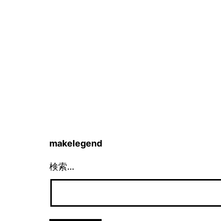
makelegend
検索…