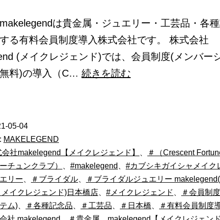
makelegendは貴金属・ジュエリー・工芸品・各
する有料会員制度導入株式会社です。 株式会社
egend (メイクレジェンド)では、会員制度(メンバ
makelegend
無料)の導入（C…
続きを読む
1-05-04
:
MAKELEGEND
式会社makelegend【メイクレジェンド】
、
＃（Crescent Fortu
ーチュンクラブ）
、
#makelegend
、
#カブシキガイシャメイク
エリー
、
＃ブライダル
、
＃ブライダルジュエリー makelegen
 メイクレジェンド)日本橋店
、
#メイクレジェンド
、
＃会員制度
テム)
、
＃各種記念品
、
＃工芸品
、
＃日本橋
、
＃有料会員制度
社 makelegend
、
＃貴金属
、
makelegend【メイクレジェン