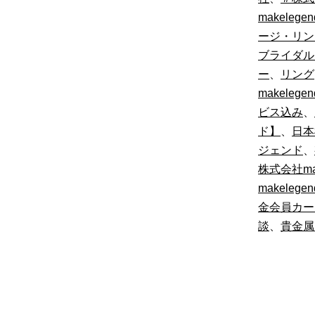
makeleg
ージ・リン
ブライダル
ー
、
リング
makelegen
ビス込み
、
ド】
、
日本
ジェンド
、
株式会社m
makele
金会員カー
談
、
貴金属m