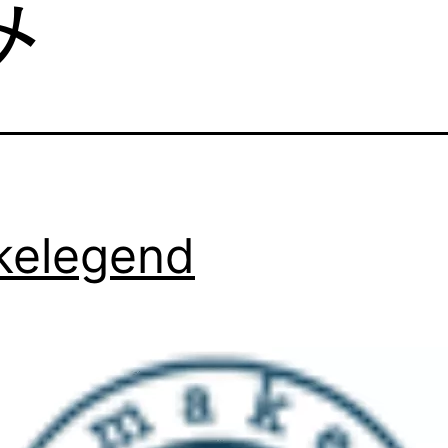
み
kelegend