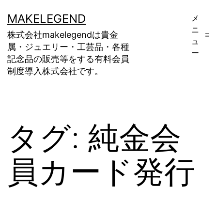
コ
MAKELEGEND
メ
ン
ニ
株式会社makelegendは貴金
テ
ュ
属・ジュエリー・工芸品・各種
ー
ン
記念品の販売等をする有料会員
制度導入株式会社です。
ツ
へ
ス
キ
タグ:
純金会
ッ
プ
員カード発行