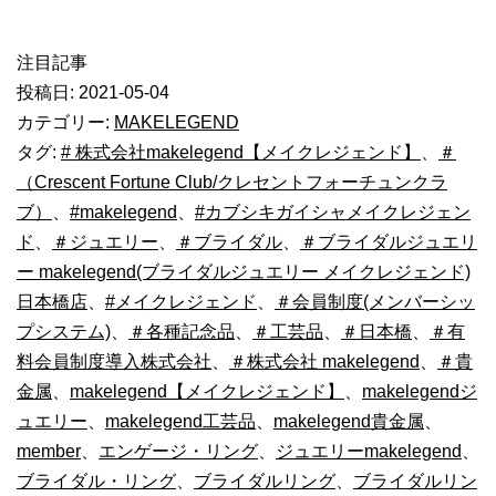
注目記事
投稿日:
2021-05-04
カテゴリー:
MAKELEGEND
タグ:
# 株式会社makelegend【メイクレジェンド】
、
＃
（Crescent Fortune Club/クレセントフォーチュンクラ
ブ）
、
#makelegend
、
#カブシキガイシャメイクレジェン
ド
、
＃ジュエリー
、
＃ブライダル
、
＃ブライダルジュエリ
ー makelegend(ブライダルジュエリー メイクレジェンド)
日本橋店
、
#メイクレジェンド
、
＃会員制度(メンバーシッ
プシステム)
、
＃各種記念品
、
＃工芸品
、
＃日本橋
、
＃有
料会員制度導入株式会社
、
＃株式会社 makelegend
、
＃貴
金属
、
makelegend【メイクレジェンド】
、
makelegendジ
ュエリー
、
makelegend工芸品
、
makelegend貴金属
、
member
、
エンゲージ・リング
、
ジュエリーmakelegend
、
ブライダル・リング
、
ブライダルリング
、
ブライダルリン