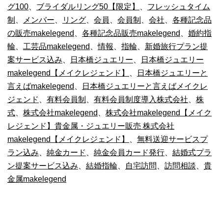
グ100
、
ブライダルリング50【限定】
、
フレッシュタイム
制
、
メンバー
、
リング
、
会員
、
会員制
、
会社
、
各種記念品
の販売makelegend
、
各種記念品販売makelegend
、
婚約指
輪
、
工芸品makelegend
、
情報
、
指輪
、
新婚旅行プラン提
案サービス込み
、
日本橋ジュエリー
、
日本橋ジュエリー
makelegend【メイクレジェンド】
、
日本橋ジュエリーと
言えばmakelegend
、
日本橋ジュエリーと言えばメイクレ
ジェンド
、
有料会員制
、
有料会員制度導入株式会社
、
株
式
、
株式会社makelegend
、
株式会社makelegend【メイク
レジェンド】貴金属・ジュエリー販売 株式会社
makelegend【メイクレジェンド】
、
無料送迎サービスプ
ラン込み
、
純金カード
、
純金会員カード発行
、
結婚式プラ
ン提案サービス込み
、
結婚指輪
、
自宅訪問
、
訪問相談
、
貴
金属makelegend